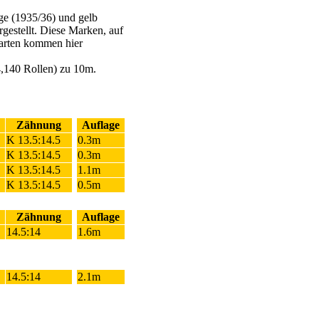
ge (1935/36) und gelb
gestellt. Diese Marken, auf
barten kommen hier
4,140 Rollen) zu 10m.
Zähnung
Auflage
K 13.5:14.5
0.3m
K 13.5:14.5
0.3m
K 13.5:14.5
1.1m
K 13.5:14.5
0.5m
Zähnung
Auflage
14.5:14
1.6m
14.5:14
2.1m