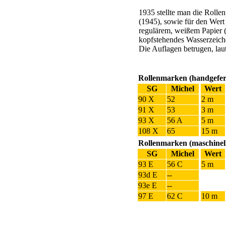
1935 stellte man die Rolle
(1945), sowie für den Wert
regulärem, weißem Papier 
kopfstehendes Wasserzeich
Die Auflagen betrugen, lau
Rollenmarken (handgefert
SG
Michel
Wert
90 X
52
2 m
91 X
53
3 m
93 X
56 A
5 m
108 X
65
15 m
Rollenmarken (maschinell 
SG
Michel
Wert
93 E
56 C
5 m
93d E
--
93e E
--
97 E
62 C
10 m