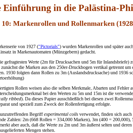
 Einführung in die Palästina-Phil
l 10: Markenrollen und Rollenmarken (1928
rkenserie von 1927 (
"Pictorials"
) wurden Markenrollen und später auch
Einsatz in Markenautomaten (Münzgebern) gedacht.
 gefragtesten Werte (2m für Drucksachen und 5m für Inlandsbriefe) z
 zunächst die Marken aus den 250er-Druckbogen vertikal getrennt um d
. 1930 folgten dann Rollen zu 3m (Auslandsdrucksache) und 1936 sc
ortoerhöhung)
rtigten Rollen weisen also die selben Merkmale, Abarten und Fehler au
erscheidungsmerkmal bei den Werten zu 5m und 15m ist die verwendet
ically ribbed
). Da dieses Papier ausschließlich bei diesen zwei Rollenmar
eparat und speziell zum Zweck der Rollenfertigung erfolgte.
n unzutreffenden Begriff
experimental coils
verwendet, finden sich auch
nde Zahlen: 2m (668 Rollen = 334,000 Marken), 3m (400 = 200,000),
erkt aber auch, daß die Werte zu 2m und 3m äußerst selten und deren
usgelieferten Mengen stehen.