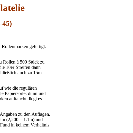
atelie
-45)
 Rollenmarken gefertigt.
u Rollen à 500 Stück zu
ie 10er-Streifen dann
hließlich auch zu 15m
f wie die regulären
e Papiersorte: dünn und
ken auftaucht, liegt es
 Angaben zu den Auflagen.
 5m (2,200 = 1.1m) und
 Fund in keinem Verhältnis