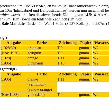
nproduktion um: Die 500er-Rollen zu 5m (Auslandsdrucksache) in oran
 zu 10m (Inlandsbrief und Luftpostzuschlag) wurden nun maschinell her
(
white, wove
), erhielten die abweichende Zähnung von 14.5:14. Als A
en (5m, 10m) sowie ein fehlendes Zahnloch (5m) vor.
t
Bale Mandate
, für den 5m Wert 1.765m (3,527 Rollen) und 2.07m (
igt)
Ausgabe
Farbe
Zeichnung
Papier
Wasserz.
(1928/30)
grünblau
T 9
gumm.
W2
(Nov. 1930)
gelbgrün
T 9
gumm.
W2
(1928)
orange
T 11
gumm.
W2
(1936)
ultramarin
T 10
gumm.
W2
gefertigt)
Ausgabe
Farbe
Zeichnung
Papier
Wasserz.
(1936)
orange
T 11
gumm.
W2
--
(vermillion)
--
(yellow orange)
(Nov.1938)
grau (slate)
T 9
gumm.
W2