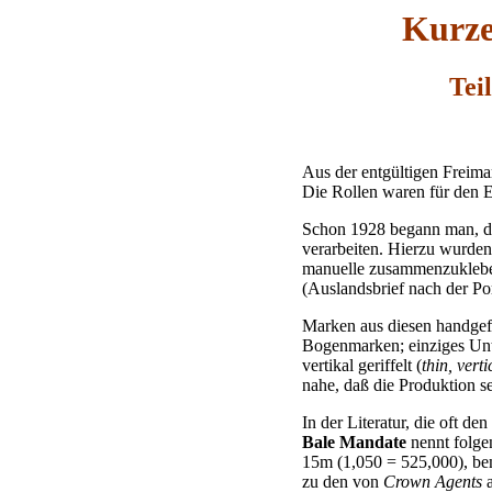
Kurze
Tei
Aus der entgültigen Freima
Die Rollen waren für den 
Schon 1928 begann man, die
verarbeiten. Hierzu wurden
manuelle zusammenzukleben
(Auslandsbrief nach der P
Marken aus diesen handgefe
Bogenmarken; einziges Unt
vertikal geriffelt (
thin, vert
nahe, daß die Produktion s
In der Literatur, die oft de
Bale Mandate
nennt folge
15m (1,050 = 525,000), bem
zu den von
Crown Agents
a