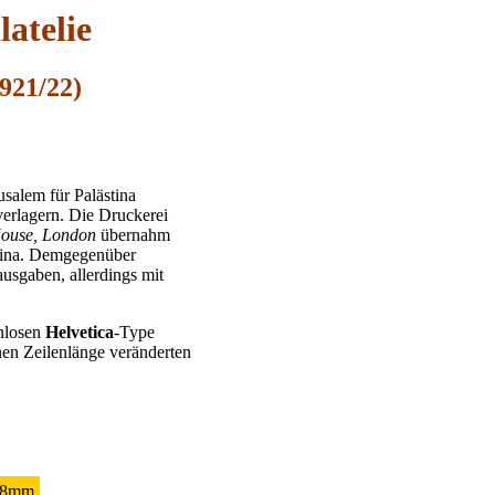
atelie
921/22)
usalem für Palästina
erlagern. Die Druckerei
ouse, London
übernahm
stina. Demgegenüber
usgaben, allerdings mit
enlosen
Helvetica
-Type
lnen Zeilenlänge veränderten
8mm