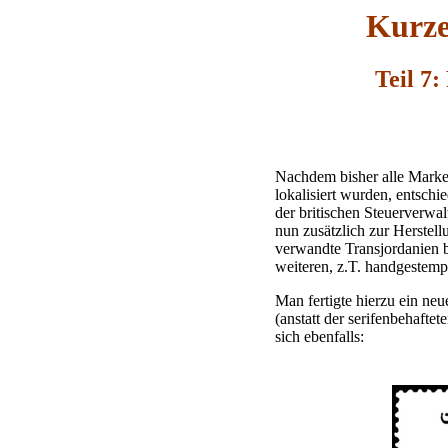
Kurze
Teil 7
Nachdem bisher alle Marken
lokalisiert wurden, entsc
der britischen Steuerverwal
nun zusätzlich zur Herste
verwandte Transjordanien b
weiteren, z.T. handgestemp
Man fertigte hierzu ein ne
(anstatt der serifenbehafte
sich ebenfalls: