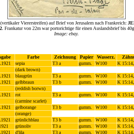
vertikaler Viererstreifen) auf Brief von Jerusalem nach Frankreich:
JE
2
. Frankatur von 22m war portorichtige für einen Auslandsbrief bis 40g
Image: ebay.
sgabe
Farbe
Zeichnung
Papier
Wasserz.
Zähn
.1921
sepia
T3 a
gumm.
W100
K 15:14
(dark brown)
.1921
blaugrün
T3 a
gumm.
W100
K 15:14
.1921
gelbbraun
T3 b
gumm.
W100
K 15:14
(reddish borwn)
.1921
rot
T3 a
gumm.
W100
K 15:14
(carmine scarlet)
.1921
gelborange
T3 b
gumm.
W100
K 15:14
(orange)
.1921
grünlichblau
T3 b
gumm.
W100
K 15:14
1921
grünoliv
T3 a
gumm.
W100
K 15:14
.1921
d'lila
T3 a
gumm.
W100
K 15:14