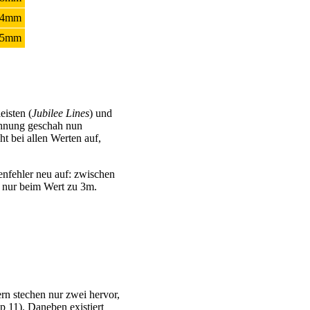
14mm
.5mm
eisten (
Jubilee Lines
) und
ähnung geschah nun
ht bei allen Werten auf,
enfehler neu auf: zwischen
gs nur beim Wert zu 3m.
rn stechen nur zwei hervor,
p 11). Daneben existiert