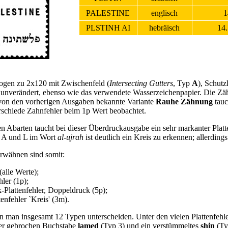
PALESTINE
englisch
PLSTINH AI
hebräisch
14
gen zu 2x120 mit Zwischenfeld (
Intersecting Gutters
, Typ
A
), Schutzl
 unverändert, ebenso wie das verwendete Wasserzeichenpapier. Die Z
 von den vorherigen Ausgaben bekannte Variante
Rauhe Zähnung
tauc
rschiede Zahnfehler beim 1p Wert beobachtet.
n Abarten taucht bei dieser Überdruckausgabe ein sehr markanter Platt
n A und L im Wort
al-ujrah
ist deutlich ein Kreis zu erkennen; allerdin
erwähnen sind somit:
(alle Werte);
ler (1p);
-Plattenfehler, Doppeldruck (5p);
enfehler `Kreis' (3m).
 man insgesamt 12 Typen unterscheiden. Unter den vielen Plattenfehle
 der gebrochen Buchstabe
lamed
(Typ 3) und ein verstümmeltes
shin
(Ty