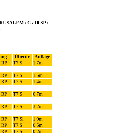
RUSALEM / C / 10 SP /
.
ung
Überdr.
Auflage
, RP
T7 S
1.7m
, RP
T7 S
1.5m
, RP
T7 S
1.4m
, RP
T7 S
0.7m
, RP
T7 S
3.2m
, RP
T7 Si
1.9m
, RP
T7 S
0.5m
, RP
T7 S
0.2m