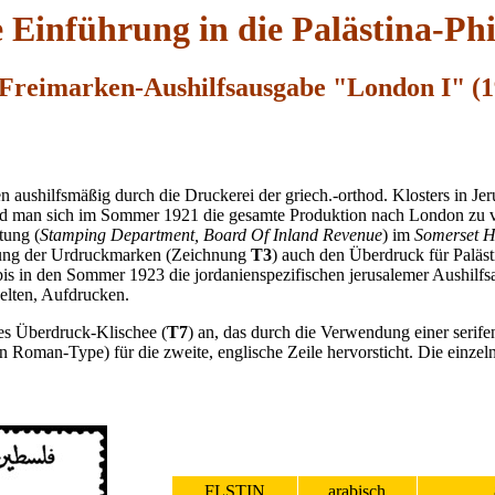
 Einführung in die Palästina-Phil
: Freimarken-Aushilfsausgabe "London I" (1
 aushilfsmäßig durch die Druckerei der griech.-orthod. Klosters in Jer
hied man sich im Sommer 1921 die gesamte Produktion nach London zu v
tung (
Stamping Department, Board Of Inland Revenue
) im
Somerset H
llung der Urdruckmarken (Zeichnung
T3
) auch den Überdruck für Palä
is in den Sommer 1923 die jordanienspezifischen jerusalemer Aushilfsa
elten, Aufdrucken.
ues Überdruck-Klischee (
T7
) an, das durch die Verwendung einer serif
ten Roman-Type) für die zweite, englische Zeile hervorsticht. Die einze
FLSTIN
arabisch