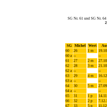
SG Nr. 61 und SG Nr. 64 (
2
SG
Michel
Wert
Au
60
26
1 m
19.10
60 a
--
--
61
27
2 m
27.10
62
28
3 m
21.10
62 a
--
--
63
29
4 m
16.12
63 a
--
--
64
30
5 m
27.09
64 a
--
--
65
31
1 p
14.11
66
32
2 p
7.12.
67
33
5 p
11.12