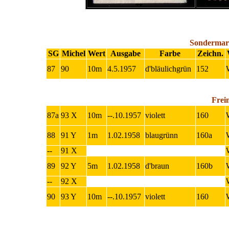
Sondermark
SG
Michel
Wert
Ausgabe
Farbe
Zeichn.
87
90
10m
4.5.1957
d'bläulichgrün
152
Frei
87a
93 X
10m
--.10.1957
violett
160
88
91 Y
1m
1.02.1958
blaugrünn
160a
--
91 X
89
92 Y
5m
1.02.1958
d'braun
160b
--
92 X
90
93 Y
10m
--.10.1957
violett
160