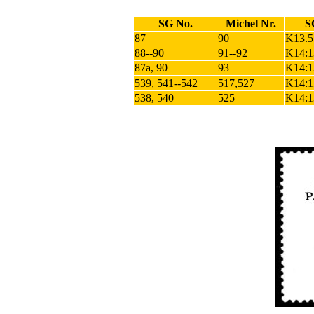
SG No.
Michel Nr.
S
87
90
K13.5
88--90
91--92
K14:1
87a, 90
93
K14:1
539, 541--542
517,527
K14:1
538, 540
525
K14:1