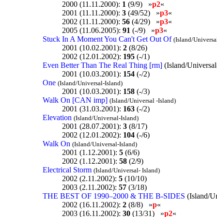
2000 (11.11.2000):
1
(9/9) »
p2
«
2001 (11.11.2000):
3
(49/52) »
p3
«
2002 (11.11.2000):
56
(4/29) »
p3
«
2005 (11.06.2005):
91
(-/9) »
p3
«
Stuck In A Moment You Can't Get Out Of
(Island/Universa
2001 (10.02.2001):
2
(8/26)
2002 (12.01.2002):
195
(-/1)
Even Better Than The Real Thing [rm]
(Island/Universal
2001 (10.03.2001):
154
(-/2)
One
(Island/Universal-Island)
2001 (10.03.2001):
158
(-/3)
Walk On [CAN imp]
(Island/Universal -Island)
2001 (31.03.2001):
163
(-/2)
Elevation
(Island/Universal-Island)
2001 (28.07.2001):
3
(8/17)
2002 (12.01.2002):
104
(-/6)
Walk On
(Island/Universal-Island)
2001 (1.12.2001):
5
(6/6)
2002 (1.12.2001):
58
(2/9)
Electrical Storm
(Island/Universal- Island)
2002 (2.11.2002):
5
(10/10)
2003 (2.11.2002):
57
(3/18)
THE BEST OF 1990–2000 & THE B-SIDES
(Island/U
2002 (16.11.2002):
2
(8/8) »
p
«
2003 (16.11.2002):
30
(13/31) »
p2
«