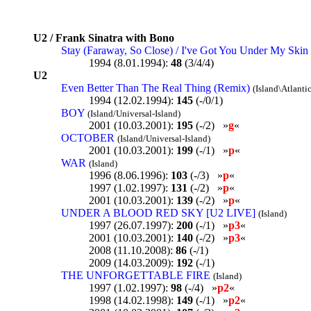
U2 / Frank Sinatra with Bono
Stay (Faraway, So Close) / I've Got You Under My Skin
1994 (8.01.1994):
48
(3/4/4)
U2
Even Better Than The Real Thing (Remix)
(Island\Atlantic
1994 (12.02.1994):
145
(-/0/1)
BOY
(Island/Universal-Island)
2001 (10.03.2001):
195
(-/2) »
g
«
OCTOBER
(Island/Universal-Island)
2001 (10.03.2001):
199
(-/1) »
p
«
WAR
(Island)
1996 (8.06.1996):
103
(-/3) »
p
«
1997 (1.02.1997):
131
(-/2) »
p
«
2001 (10.03.2001):
139
(-/2) »
p
«
UNDER A BLOOD RED SKY [U2 LIVE]
(Island)
1997 (26.07.1997):
200
(-/1) »
p3
«
2001 (10.03.2001):
140
(-/2) »
p3
«
2008 (11.10.2008):
86
(-/1)
2009 (14.03.2009):
192
(-/1)
THE UNFORGETTABLE FIRE
(Island)
1997 (1.02.1997):
98
(-/4) »
p2
«
1998 (14.02.1998):
149
(-/1) »
p2
«