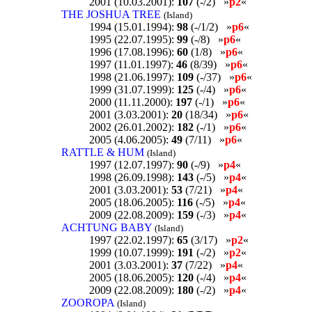
2001 (10.03.2001):
107
(-/2) »
p2
«
THE JOSHUA TREE
(Island)
1994 (15.01.1994):
98
(-/1/2) »
p6
«
1995 (22.07.1995):
99
(-/8) »
p6
«
1996 (17.08.1996):
60
(1/8) »
p6
«
1997 (11.01.1997):
46
(8/39) »
p6
«
1998 (21.06.1997):
109
(-/37) »
p6
«
1999 (31.07.1999):
125
(-/4) »
p6
«
2000 (11.11.2000):
197
(-/1) »
p6
«
2001 (3.03.2001):
20
(18/34) »
p6
«
2002 (26.01.2002):
182
(-/1) »
p6
«
2005 (4.06.2005):
49
(7/11) »
p6
«
RATTLE & HUM
(Island)
1997 (12.07.1997):
90
(-/9) »
p4
«
1998 (26.09.1998):
143
(-/5) »
p4
«
2001 (3.03.2001):
53
(7/21) »
p4
«
2005 (18.06.2005):
116
(-/5) »
p4
«
2009 (22.08.2009):
159
(-/3) »
p4
«
ACHTUNG BABY
(Island)
1997 (22.02.1997):
65
(3/17) »
p2
«
1999 (10.07.1999):
191
(-/2) »
p2
«
2001 (3.03.2001):
37
(7/22) »
p4
«
2005 (18.06.2005):
120
(-/4) »
p4
«
2009 (22.08.2009):
180
(-/2) »
p4
«
ZOOROPA
(Island)