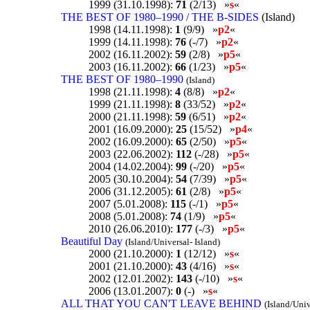
1999 (31.10.1998):
71
(2/13) »
s
«
THE BEST OF 1980–1990 / THE B-SIDES
(Island)
1998 (14.11.1998):
1
(9/9) »
p2
«
1999 (14.11.1998):
76
(-/7) »
p2
«
2002 (16.11.2002):
59
(2/8) »
p5
«
2003 (16.11.2002):
66
(1/23) »
p5
«
THE BEST OF 1980–1990
(Island)
1998 (21.11.1998):
4
(8/8) »
p2
«
1999 (21.11.1998):
8
(33/52) »
p2
«
2000 (21.11.1998):
59
(6/51) »
p2
«
2001 (16.09.2000):
25
(15/52) »
p4
«
2002 (16.09.2000):
65
(2/50) »
p5
«
2003 (22.06.2002):
112
(-/28) »
p5
«
2004 (14.02.2004):
99
(-/20) »
p5
«
2005 (30.10.2004):
54
(7/39) »
p5
«
2006 (31.12.2005):
61
(2/8) »
p5
«
2007 (5.01.2008):
115
(-/1) »
p5
«
2008 (5.01.2008):
74
(1/9) »
p5
«
2010 (26.06.2010):
177
(-/3) »
p5
«
Beautiful Day
(Island/Universal- Island)
2000 (21.10.2000):
1
(12/12) »
s
«
2001 (21.10.2000):
43
(4/16) »
s
«
2002 (12.01.2002):
143
(-/10) »
s
«
2006 (13.01.2007):
0
(-) »
s
«
ALL THAT YOU CAN'T LEAVE BEHIND
(Island/Univ