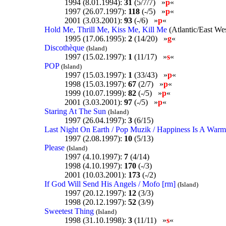
1994 (8.01.1994):
31
(5/7/7) »
p
«
1997 (26.07.1997):
118
(-/5) »
p
«
2001 (3.03.2001):
93
(-/6) »
p
«
Hold Me, Thrill Me, Kiss Me, Kill Me
(Atlantic/East We
1995 (17.06.1995):
2
(14/20) »
g
«
Discothèque
(Island)
1997 (15.02.1997):
1
(11/17) »
s
«
POP
(Island)
1997 (15.03.1997):
1
(33/43) »
p
«
1998 (15.03.1997):
67
(2/7) »
p
«
1999 (10.07.1999):
82
(-/5) »
p
«
2001 (3.03.2001):
97
(-/5) »
p
«
Staring At The Sun
(Island)
1997 (26.04.1997):
3
(6/15)
Last Night On Earth / Pop Muzik / Happiness Is A War
1997 (2.08.1997):
10
(5/13)
Please
(Island)
1997 (4.10.1997):
7
(4/14)
1998 (4.10.1997):
170
(-/3)
2001 (10.03.2001):
173
(-/2)
If God Will Send His Angels / Mofo [rm]
(Island)
1997 (20.12.1997):
12
(3/3)
1998 (20.12.1997):
52
(3/9)
Sweetest Thing
(Island)
1998 (31.10.1998):
3
(11/11) »
s
«