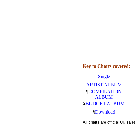
Key to Charts covered:
Single
ARTIST ALBUM
¶
COMPILATION
ALBUM
¥
BUDGET ALBUM
§
Download
All charts are official UK sa