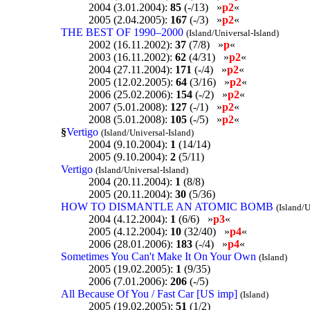
2004 (3.01.2004):
85
(-/13) »
p2
«
2005 (2.04.2005):
167
(-/3) »
p2
«
THE BEST OF 1990–2000
(Island/Universal-Island)
2002 (16.11.2002):
37
(7/8) »
p
«
2003 (16.11.2002):
62
(4/31) »
p2
«
2004 (27.11.2004):
171
(-/4) »
p2
«
2005 (12.02.2005):
64
(3/16) »
p2
«
2006 (25.02.2006):
154
(-/2) »
p2
«
2007 (5.01.2008):
127
(-/1) »
p2
«
2008 (5.01.2008):
105
(-/5) »
p2
«
§
Vertigo
(Island/Universal-Island)
2004 (9.10.2004):
1
(14/14)
2005 (9.10.2004):
2
(5/11)
Vertigo
(Island/Universal-Island)
2004 (20.11.2004):
1
(8/8)
2005 (20.11.2004):
30
(5/36)
HOW TO DISMANTLE AN ATOMIC BOMB
(Island/U
2004 (4.12.2004):
1
(6/6) »
p3
«
2005 (4.12.2004):
10
(32/40) »
p4
«
2006 (28.01.2006):
183
(-/4) »
p4
«
Sometimes You Can't Make It On Your Own
(Island)
2005 (19.02.2005):
1
(9/35)
2006 (7.01.2006):
206
(-/5)
All Because Of You / Fast Car [US imp]
(Island)
2005 (19.02.2005):
51
(1/2)