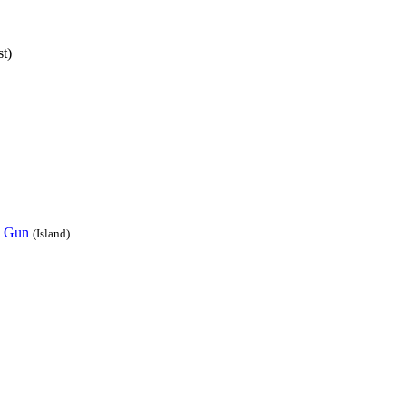
st)
m Gun
(Island)