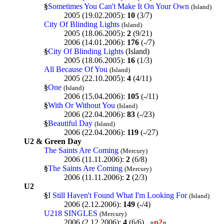
§
Sometimes You Can't Make It On Your Own
(Island)
2005 (19.02.2005):
10
(3/7)
City Of Blinding Lights
(Island)
2005 (18.06.2005):
2
(9/21)
2006 (14.01.2006):
176
(-/7)
§
City Of Blinding Lights
(Island)
2005 (18.06.2005):
16
(1/3)
All Because Of You
(Island)
2005 (22.10.2005):
4
(4/11)
§
One
(Island)
2006 (15.04.2006):
105
(-/11)
§
With Or Without You
(Island)
2006 (22.04.2006):
83
(-/23)
§
Beautiful Day
(Island)
2006 (22.04.2006):
119
(-/27)
U2 & Green Day
The Saints Are Coming
(Mercury)
2006 (11.11.2006):
2
(6/8)
§
The Saints Are Coming
(Mercury)
2006 (11.11.2006):
2
(2/3)
U2
§
I Still Haven't Found What I'm Looking For
(Island)
2006 (2.12.2006):
149
(-/4)
U218 SINGLES
(Mercury)
2006 (2.12.2006):
4
(6/6) »
p2
«